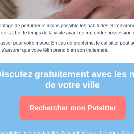
vantage de perturber le moins possible les habitudes et l’environ
ie, se cacher le temps de la visite avant de reprendre possession 
asser pour votre matou. En cas de problème, le cat sitter peut a
ut s’assurer que votre félin prend bien son traitement.
scutez gratuitement avec les me
de votre ville
Rechercher mon Petsitter
 gratuites avec nos familles d'accueil près de chez vous. A vo