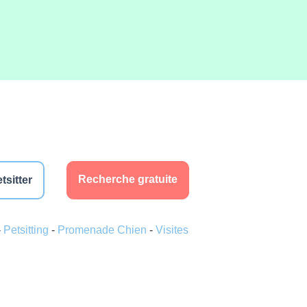
Recherche gratuite
tsitter
-
Petsitting
-
Promenade Chien
-
Visites