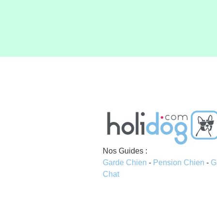
Nos Guides :
Garde Chien
-
Pension Chien
-
G
Chat