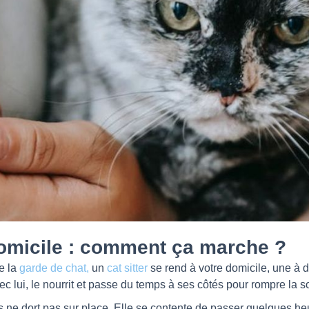
domicile : comment ça marche ?
de la
garde de chat,
un
cat sitter
se rend à votre domicile, une à d
avec lui, le nourrit et passe du temps à ses côtés pour rompre la
 ne dort pas sur place. Elle se contente de passer quelques he