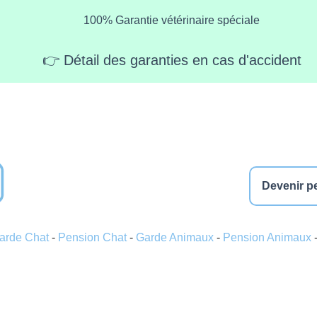
100% Garantie vétérinaire spéciale
👉 Détail des garanties en cas d'accident
Devenir pe
arde Chat
-
Pension Chat
-
Garde Animaux
-
Pension Animaux