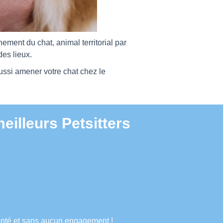
nement du chat, animal territorial par
des lieux.
ussi amener votre chat chez le
illeurs Petsitters
lonté et sans aucun engagement !