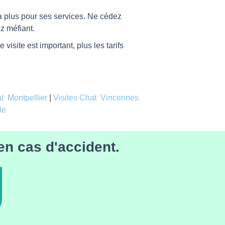
ra plus pour ses services. Ne cédez
ez méfiant.
 visite est important, plus les tarifs
at Montpellier
|
Visites Chat Vincennes
le
en cas d'accident.