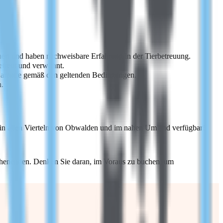
hert und haben nachweisbare Erfahrung in der Tierbetreuung.
treut und verwöhnt.
Garantie gemäß den geltenden Bedingungen.
n.
bs in allen Vierteln von Obwalden und im nahen Umland verfügbar!
ochenenden. Denken Sie daran, im Voraus zu buchen, um