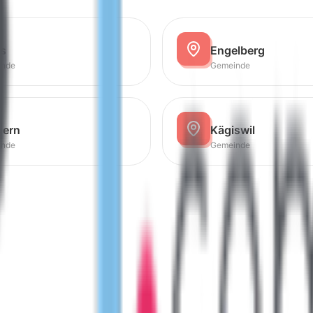
ns
Engelberg
inde
Gemeinde
gern
Kägiswil
inde
Gemeinde