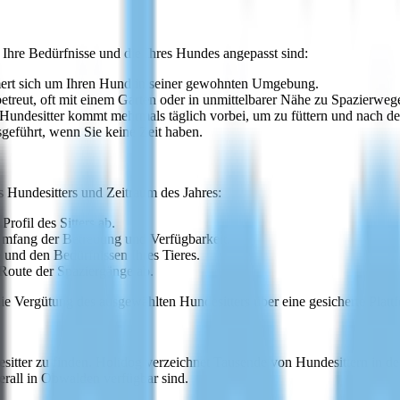
Ihre Bedürfnisse und die Ihres Hundes angepasst sind:
mmert sich um Ihren Hund in seiner gewohnten Umgebung.
betreut, oft mit einem Garten oder in unmittelbarer Nähe zu Spazierweg
 Hundesitter kommt mehrmals täglich vorbei, um zu füttern und nach d
usgeführt, wenn Sie keine Zeit haben.
es Hundesitters und Zeitraum des Jahres:
rofil des Sitters ab.
Umfang der Betreuung und Verfügbarkeit.
 und den Bedürfnissen Ihres Tieres.
Route der Spaziergänge ab.
ie Vergütung des ausgewählten Hundesitters über eine gesicherte Platt
itter zu finden. Holidog verzeichnet Tausende von Hundesittern in der g
berall in Obwalden verfügbar sind.