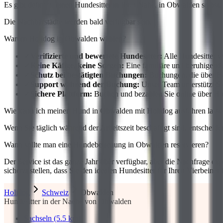
Es gibt definitiv einen Hundesitter in Ihrer Nähe, in Obwalden selbst
Die Nachbarstädte werden bald verfügbar sein.
Warum Holidog in Obwalden wählen?
✓
Verifizierte und bewertete Hundesitter:
Alle Hundesitter w
✓
Keine Käfige, keine Sorgen:
Eine familiäre und beruhigen
✓
Schutz bei bestätigten Buchungen:
Buchungen, die über Ho
✓
Support während der Buchung:
Unser Team unterstützt S
✓
Sichere Plattform:
Buchen und bezahlen Sie online über Hol
Wie kann ich meinen Hund in Obwalden mit Holidog ausführen lass
Wenn Sie täglich während der Arbeitszeit beschäftigt sind, entschei
Wann sollte man eine Hundebetreuung in Obwalden reservieren?
Der Service ist das ganze Jahr über verfügbar, aber die Nachfrage 
sicherzustellen, dass Sie den idealen Hundesitter für Ihren Vierbeiner 
Holidog
Schweiz
Obwalden
Hundesitter in der Naehe von Obwalden
Sachseln (5.5 km)