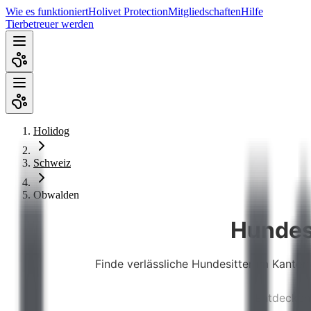
Wie es funktioniert
Holivet Protection
Mitgliedschaften
Hilfe
Tierbetreuer werden
Holidog
Schweiz
Obwalden
Hundes
Finde verlässliche Hundesitter im Kanto
Entdecken 