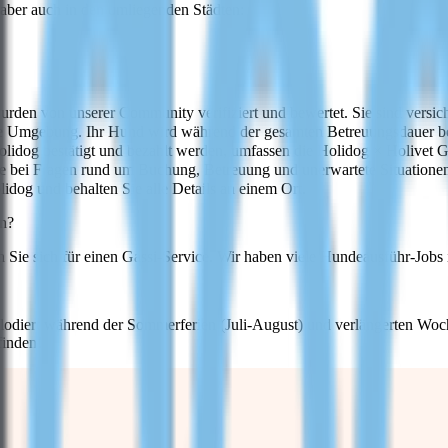
, aber auch in den umliegenden Städten:
urden von unserer Community verifiziert und bewertet. Sie sind versic
de Umgebung. Ihr Hund wird während der gesamten Betreuungsdauer be
lidog bestätigt und bezahlt werden, umfassen die Holidog × Holivet 
ie bei Fragen rund um Buchung, Betreuung und unerwartete Situatione
idog und behalten Sie alle Details an einem Ort.
en?
den Sie sich für einen Gassi-Service. Wir haben viele Hundeausführ-Jo
explodiert während der Sommerferien (Juli-August) und verlängerten W
finden!