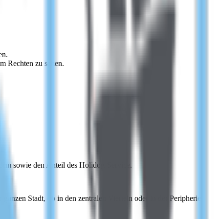
en.
em Rechten zu sehen.
form sowie den Anteil des Holidog-Service.
anzen Stadt, ob in den zentralen Vierteln oder in der Peripherie.