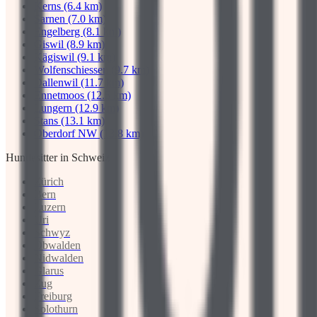
Kerns (6.4 km)
Sarnen (7.0 km)
Engelberg (8.1 km)
Giswil (8.9 km)
Kägiswil (9.1 km)
Wolfenschiessen (9.7 km)
Dallenwil (11.7 km)
Ennetmoos (12.5 km)
Lungern (12.9 km)
Stans (13.1 km)
Oberdorf NW (13.8 km)
Hundesitter in Schweiz
Zürich
Bern
Luzern
Uri
Schwyz
Obwalden
Nidwalden
Glarus
Zug
Freiburg
Solothurn