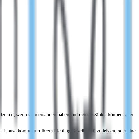
er denken, wenn sie niemanden haben, auf den sie zählen können, aber
h Hause kommt, um Ihrem Liebling Gesellschaft zu leisten, oder eine