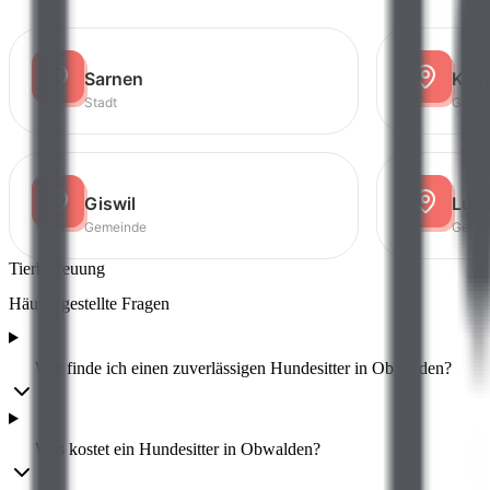
Sarnen
Ker
Stadt
Geme
Giswil
Lun
Gemeinde
Geme
Tierbetreuung
Häufig gestellte
Fragen
Wie finde ich einen zuverlässigen Hundesitter in Obwalden?
Was kostet ein Hundesitter in Obwalden?