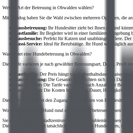
Welche Art der Betreuung in Obwalden wählen?
Mit Holidog haben Sie die Wahl zwischen mehreren Optionen, die an 
Hausbetreuung:
Ihr Hundesitter zieht bei Ihnen ein und kü
Gastfamilie:
Ihr Begleiter wird in einer familiären Umgebung 
Hausbesuche:
Perfekt für Katzen und unabhängige Tiere. Der
Gassi-Service:
Ideal für Berufstätige. Ihr Hund wird täglich a
Was kostet eine Hundebetreuung in Obwalden?
Die Tarife variieren je nach gewählter Betreuungsart, Dauer, Profil d
Gastfamilie:
Der Preis hängt von Aufenthaltsdauer, Saison und P
Hausbetreuung:
Die Gesamtkosten richten sich nach Dauer, 
Hausbesuche:
Die Tarife variieren je nach Anzahl der Besuche
Gassi-Service:
Die Kosten hängen von Dauer, Häufigkeit und 
Dieser Preis beinhaltet den Zugang zu Tausenden von Hundesittern, d
Wo kann man seinen Hund rund um Obwalden betreuen lassen?
Sie müssen nicht ins Stadtzentrum fahren, um problemlos einen Hundes
Die Plattform gruppiert tatsächlich Hunderte von Hundesittern, die ü