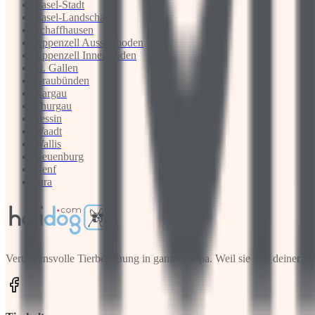
Basel-Stadt
Basel-Landschaft
Schaffhausen
Appenzell Ausserrhoden
Appenzell Innerrhoden
St. Gallen
Graubünden
Aargau
Thurgau
Tessin
Waadt
Wallis
Neuenburg
Genf
Jura
Vertrauensvolle Tierbetreuung in ganz Europa. Weil sie Teil deiner Fa