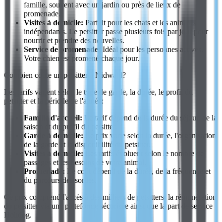
famille, souvent avec un jardin ou près de lieux de
promenade.
Visites à domicile:
Parfait pour les chats et les animaux
indépendants. Le petsitter passe plusieurs fois par jour pour
nourrir et prendre des nouvelles.
Service de promenade:
Idéal pour les personnes actives.
Votre chien est promené chaque jour.
Combien coûte un petsitter à Nidwald?
Les tarifs varient selon le type de garde, la durée, le profil du
petsitter et la période de l'année:
Famille d'accueil:
Le tarif dépend de la durée du séjour, de la
saison et du profil du petsitter.
Garde à domicile:
Le prix varie selon la durée, l'organisation
de la garde et la disponibilité du petsitter.
Visites à domicile:
Les tarifs évoluent selon le nombre de
passages et les besoins de votre animal.
Promenade:
Le coût dépend de la durée, de la fréquence et
du parcours des sorties.
Ce prix comprend l'accès à des milliers de petsitters, la rémunération
du petsitter via une plateforme sécurisée ainsi que la part de service
Holidog.