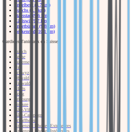
Engelberg (8.7 km)
Buochs (8.7 km)
Stansstad (9.6 km)
Kägiswil (9.7 km)
Ennetbürgen (9.8 km)
Beckenried (10.1 km)
Gardiens d'animaux en Suisse
Zurich
Berne
Lucerne
Uri
Schwyz
Obwald
Nidwald
Glaris
Zoug
Fribourg
Soleure
Bâle-Ville
Bâle-Campagne
Schaffhouse
Appenzell Rhodes-Extérieures
Appenzell Rhodes-Intérieures