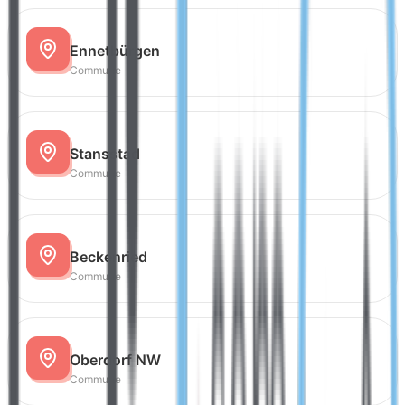
Ennetbürgen
Commune
Stansstad
Commune
Beckenried
Commune
Oberdorf NW
Commune