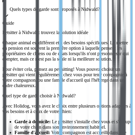
Quels types de garde sont proposés à Nidwald?
Guide
Petsitter à Nidwald: trouvez la
solution idéale
Chaque animal est différent et a des besoins spécifiques. Le mettre
en pension est souvent la première option à laquelle pensent les
propriétaires de chiens ou de chats lorsqu'ils n'ont personne sur qui
compter, mais ce n'est pas la seule ni la meilleure solution.
Pour éviter cela, pensez au pet-sitting! Vous pouvez choisir un
petsitter qui vient régulièrement chez vous pour tenir compagnie à
votre compagnon, ou une famille d'accueil qui l'héberge dans un
cadre chaleureux.
Quel type de garde choisir à Nidwald?
Avec Holidog, vous avez le choix entre plusieurs options adaptées à
vos besoins et à ceux de votre chien:
Garde à domicile:
Le petsitter s'installe chez vous et s'occupe
de votre chien dans son environnement habituel.
Famille d'accueil:
Votre compagnon est accueilli dans une