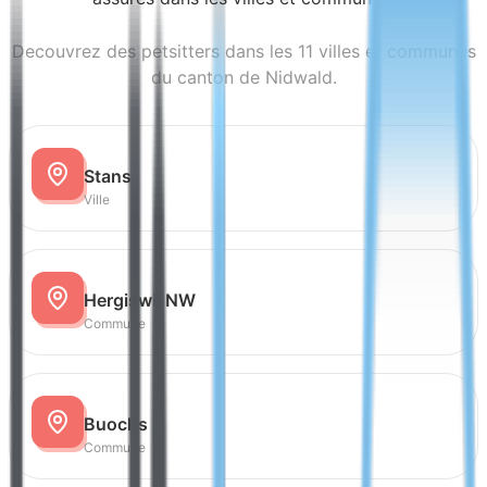
Decouvrez des petsitters dans les 11 villes et communes
du canton de Nidwald.
Stans
Ville
Hergiswil NW
Commune
Buochs
Commune