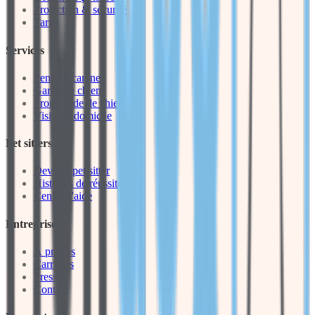
Protection & sécurité
Tarifs
Services
Pension canine
Garde de chien
Promenade de chien
Visites à domicile
Pet sitters
Devenir pet sitter
Histoires de réussite
Centre d'aide
Entreprise
À propos
Carrières
Presse
Contact