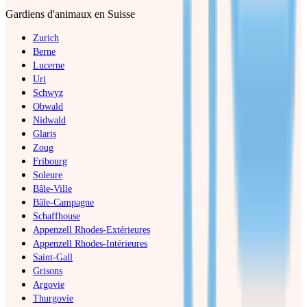
Gardiens d'animaux en Suisse
Zurich
Berne
Lucerne
Uri
Schwyz
Obwald
Nidwald
Glaris
Zoug
Fribourg
Soleure
Bâle-Ville
Bâle-Campagne
Schaffhouse
Appenzell Rhodes-Extérieures
Appenzell Rhodes-Intérieures
Saint-Gall
Grisons
Argovie
Thurgovie