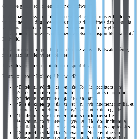
Où faire garder son chien autour de Nidwald?
Il n'est pas nécessaire d'aller en centre-ville pour trouver facilement
un petsitter. Holidog recense des milliers de petsitters dans toute la
ville, que ce soit dans les quartiers centraux ou en périphérie. La
plateforme regroupe des centaines de petsitters disponibles partout à
Nidwald.
Il y a forcément un petsitter près de chez vous, à Nidwald même,
mais aussi dans les villes voisines:
Les villes voisines seront bientôt disponibles.
Pourquoi choisir Holidog à Nidwald?
✓
Petsitters vérifiés et évalués:
Tous les petsitters sont
vérifiés par notre communauté. Ils sont assurés et ont une
expérience confirmée en garde d'animaux.
✓
Pas de cages, pas de stress:
Un environnement familial et
rassurant. Votre chien est choyé pendant toute la garde.
✓
Protection sur les réservations confirmées:
Les
réservations confirmées et payées sur Holidog incluent la
garantie Holidog × Holivet selon les conditions applicables.
✓
Support pendant la réservation:
Notre équipe vous
accompagne pour les questions liées à la réservation, à la