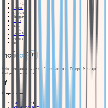
Saint-Gall
Grisons
Argovie
Thurgovie
Tessin
Vaud
Valais
Neuchâtel
Genève
Jura
Soins pour animaux de confiance partout en Europe. Parce qu'ils
font partie de votre famille.
Propriétaires
Trouver un pet sitter
Comment ça marche