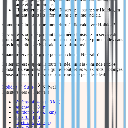
garde et aux imprévus.
✓
Plateforme sécurisée:
Réservez et payez sur Holidog en
gardant toutes les informations au même endroit.
Comment faire promener mon chien à Nidwald avec Holidog?
Si vous êtes occupé pendant la journée, choisissez un service de
promenade. Nous avons de nombreuses offres de promenades dans
tous les quartiers de Nidwald et aux alentours!
Quand réserver une garde pour son chien à Nidwald?
Le service est disponible toute l'année, mais la demande explose
pendant les vacances d'été (juillet-août) et les week-ends prolongés.
Pensez à réserver à l'avance pour trouver le petsitter idéal.
Holidog
Suisse
Nidwald
Petsitters pres de Nidwald
Wolfenschiessen (1.3 km)
Dallenwil (3.8 km)
Oberdorf NW (6.5 km)
Stans (6.6 km)
Ennetmoos (7.4 km)
Kerns (8.3 km)