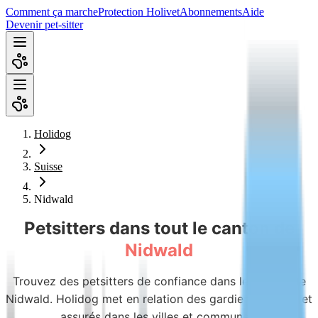
Comment ça marche
Protection Holivet
Abonnements
Aide
Devenir pet-sitter
Holidog
Suisse
Nidwald
Petsitters dans tout le canton de
Nidwald
Trouvez des petsitters de confiance dans le canton de
Nidwald. Holidog met en relation des gardiens vérifiés et
assurés dans les villes et communes.