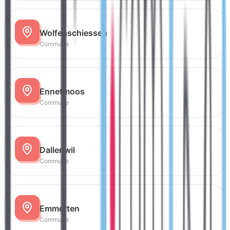
Wolfenschiessen
Commune
Ennetmoos
Commune
Dallenwil
Commune
Emmetten
Commune