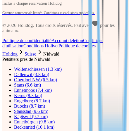
Inclus à chaque réservation Holidog
Garantie commerciale limitée. Conditions et exclusions applicables.
©
2026
Holidog.
Tous droits réservés. Fait avec
pour les
animaux.
Politique de confidentialité
Account deletion
Conditions
d'utilisation
Conditions Holivet
Politique de cookies
Holidog
Suisse
Nidwald
Petsitters pres de Nidwald
Wolfenschiessen (1.3 km)
Dallenwil (3.8 km)
Oberdorf NW (6.5 km)
Stans (6.6 km)
Ennetmoos (7.4 km)
Kerns (8.3 km)
Engelberg (8.7 km)
Buochs (8.7 km)
Stansstad (9.6 km)
Kägiswil (9.7 km)
Ennetbürgen (9.8 km)
Beckenried (10.1 km)